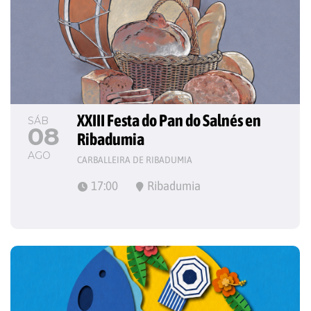
XXIII Festa do Pan do Salnés en 
SÁB
08
Ribadumia
AGO
CARBALLEIRA DE RIBADUMIA
17:00
Ribadumia