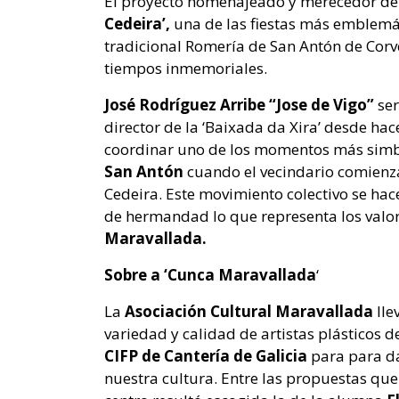
El proyecto homenajeado y merecedor de 
Cedeira’,
una de las fiestas más emblemát
tradicional Romería de San Antón de Corve
tiempos inmemoriales.
José Rodríguez Arribe “Jose de Vigo”
ser
director de la ‘Baixada da Xira’ desde hac
coordinar uno de los momentos más simbó
San Antón
cuando el vecindario comienz
Cedeira. Este movimiento colectivo se hac
de hermandad lo que representa los valor
Maravallada.
Sobre a ‘Cunca Maravallada
‘
La
Asociación Cultural Maravallada
lle
variedad y calidad de artistas plásticos d
CIFP de Cantería de Galicia
para para da
nuestra cultura. Entre las propuestas que