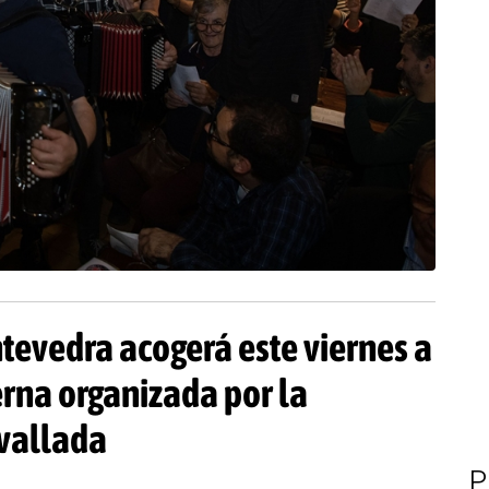
ntevedra acogerá este viernes a
erna organizada por la
avallada
P