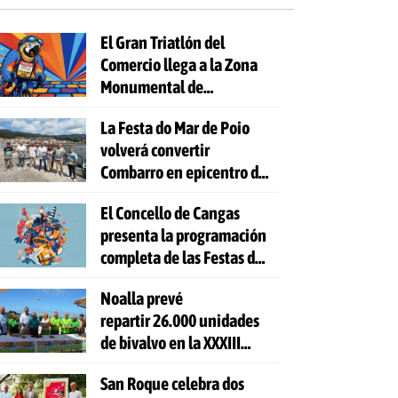
El Gran Triatlón del
Comercio llega a la Zona
Monumental de
Pontevedra
La Festa do Mar de Poio
volverá convertir
Combarro en epicentro de
la cultura marinera
El Concello de Cangas
presenta la programación
completa de las Festas do
Cristo 2026
Noalla prevé
repartir 26.000 unidades
de bivalvo en la XXXIII
Festa da Ostra
San Roque celebra dos