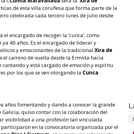
la C
Cunha Maravallada
será la
‘Xira de
icas de esta villa coruñesa que forma parte de la
iro celebrada cada tercero lunes de julio desde
á el encargado de recoger la ‘cunca’, como
e ya 40 años. Es el encargado de liderar y
licos y emocionantes de la tradicional
Xira de
a el camino de vuelta desde la Ermida hacia
e cantando y está cargado de emoción y espíritu
es por los que se ven otorgando la
Cunca
va años fomentando y dando a conocer la grande
L
e Galicia, quiso contar con la colaboración del
r visibilidad a una profesión tan vinculada
 participaron en la convocatoria organizada por el