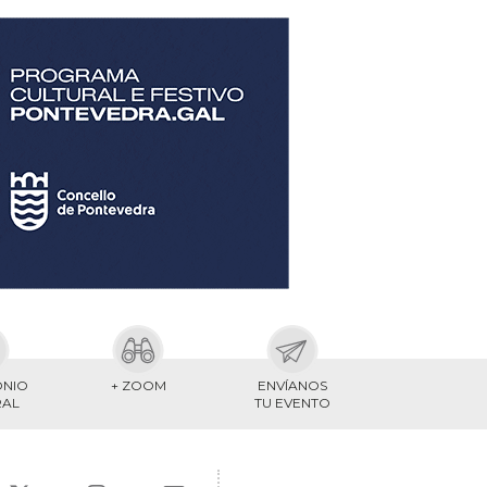
ONIO
+ ZOOM
ENVÍANOS
RAL
TU EVENTO