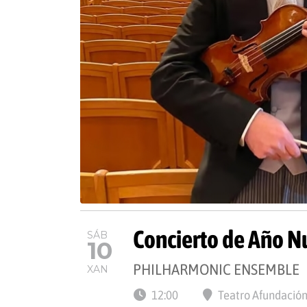
Concierto de Año N
SÁB
10
PHILHARMONIC ENSEMBLE
XAN
12:00
Teatro Afundación