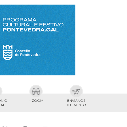
ONIO
+ ZOOM
ENVÍANOS
RAL
TU EVENTO