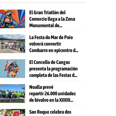
El Gran Triatlón del
Comercio llega a la Zona
Monumental de
Pontevedra
La Festa do Mar de Poio
volverá convertir
Combarro en epicentro de
la cultura marinera
El Concello de Cangas
presenta la programación
completa de las Festas do
Cristo 2026
Noalla prevé
repartir 26.000 unidades
de bivalvo en la XXXIII
Festa da Ostra
San Roque celebra dos