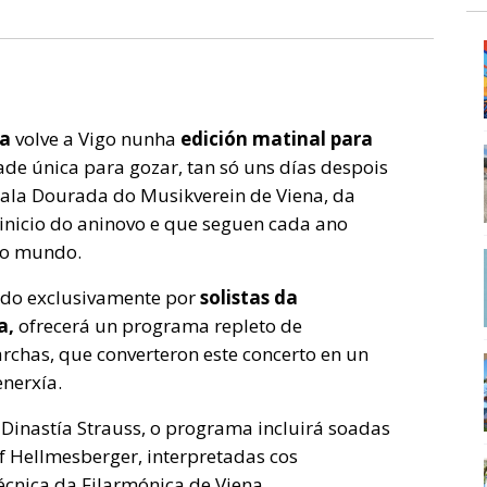
na
volve a Vigo nunha
edición matinal para
e única para gozar, tan só uns días despois
Sala Dourada do Musikverein de Viena, da
inicio do aninovo e que seguen cada ano
 o mundo.
do exclusivamente por
solistas da
a,
ofrecerá un programa repleto de
archas, que converteron este concerto en un
enerxía.
Dinastía Strauss, o programa incluirá soadas
f Hellmesberger, interpretadas cos
écnica da Filarmónica de Viena.