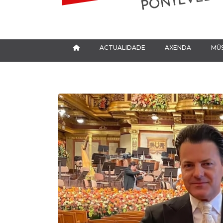
ACTUALIDADE
AXENDA
MÚS