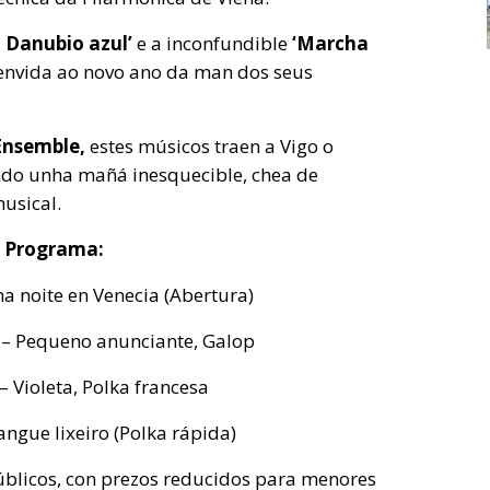
o Danubio azul’
e a inconfundible
‘Marcha
benvida ao novo ano da man dos seus
Ensemble,
estes músicos traen a Vigo o
endo unha mañá inesquecible, chea de
musical.
Programa:
nha noite en Venecia (Abertura)
 – Pequeno anunciante, Galop
I – Violeta, Polka francesa
 Sangue lixeiro (Polka rápida)
públicos, con prezos reducidos para menores