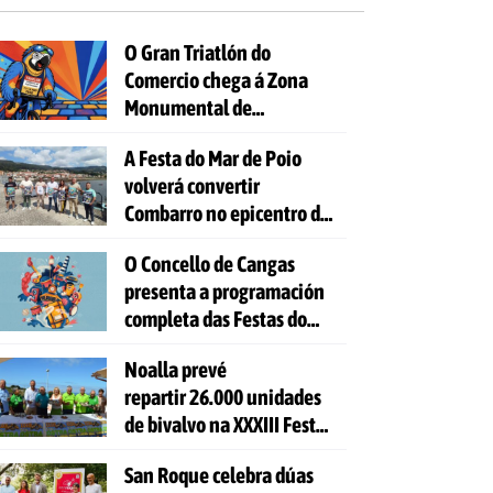
O Gran Triatlón do
Comercio chega á Zona
Monumental de
Pontevedra
A Festa do Mar de Poio
volverá convertir
Combarro no epicentro da
cultura mariñeira
O Concello de Cangas
presenta a programación
completa das Festas do
Cristo 2026
Noalla prevé
repartir 26.000 unidades
de bivalvo na XXXIII Festa
da Ostra
San Roque celebra dúas