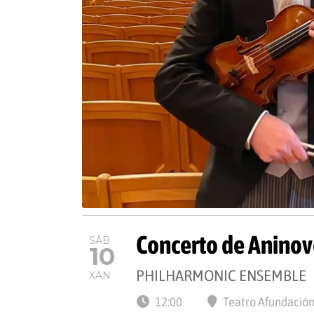
Concerto de Aninov
SÁB
10
PHILHARMONIC ENSEMBLE
XAN
12:00
Teatro Afundación