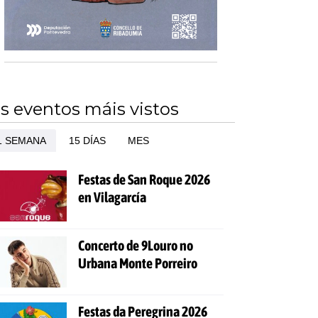
s eventos máis vistos
1 SEMANA
15 DÍAS
MES
Festas de San Roque 2026
en Vilagarcía
Concerto de 9Louro no
Urbana Monte Porreiro
Festas da Peregrina 2026