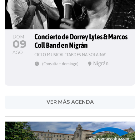
Concierto de Dorrey Lyles & Marcos 
DOM
09
Coll Band en Nigrán
AGO
CICLO MUSICAL ‘TARDES NA SOLAINA’
Nigrán
(Consultar: domingo)
VER MÁS AGENDA