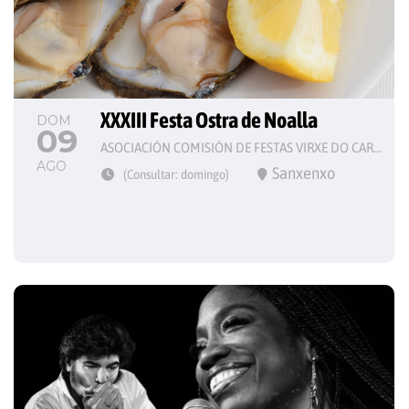
XXXIII Festa Ostra de Noalla
DOM
09
ASOCIACIÓN COMISIÓN DE FESTAS VIRXE DO CARME
AGO
Sanxenxo
(Consultar: domingo)