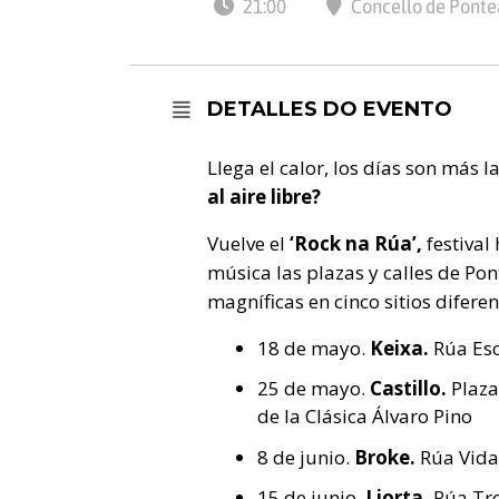
21:00
Concello de Ponte
DETALLES DO EVENTO
Llega el calor, los días son más 
al aire libre?
Vuelve el
‘Rock na Rúa’,
festiva
música las plazas y calles de P
magníficas en cinco sitios diferent
18 de mayo.
Keixa.
Rúa Es
25 de mayo.
Castillo.
Plaza
de la Clásica Álvaro Pino
8 de junio.
Broke.
Rúa Vid
15 de junio.
Liorta.
Rúa Tr