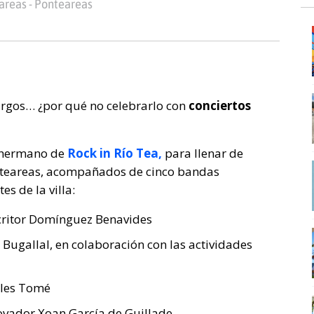
areas - Ponteareas
largos… ¿por qué no celebrarlo con
conciertos
l hermano de
Rock in Río Tea,
para llenar de
onteareas, acompañados de cinco bandas
es de la villa:
critor Domínguez Benavides
 Bugallal, en colaboración con las actividades
ales Tomé
ovador Xoan García de Guillade