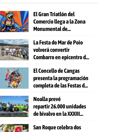
El Gran Triatlón del
Comercio llega a la Zona
Monumental de
Pontevedra
La Festa do Mar de Poio
volverá convertir
Combarro en epicentro de
la cultura marinera
El Concello de Cangas
presenta la programación
completa de las Festas do
Cristo 2026
Noalla prevé
repartir 26.000 unidades
de bivalvo en la XXXIII
Festa da Ostra
San Roque celebra dos