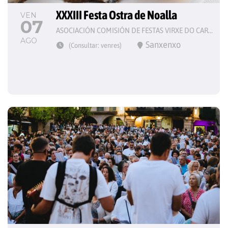
XXXIII Festa Ostra de Noalla
VEN
07
ASOCIACIÓN COMISIÓN DE FESTAS VIRXE DO CARME
AGO
Sanxenxo
(Consultar: venres)