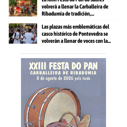
volverá a llenar la Carballeira de
Ribadumia de tradición,
gastronomía y actividades para
Las plazas más emblemáticas del
todas las edades
casco histórico de Pontevedra se
volverán a llenar de voces con la
celebración de 'Aquí Cántase'