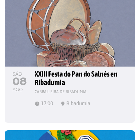
XXIII Festa do Pan do Salnés en 
SÁB
08
Ribadumia
AGO
CARBALLEIRA DE RIBADUMIA
17:00
Ribadumia