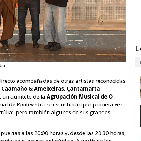
L
dra
directo acompañadas de otras artistas reconocidas
n
Caamaño & Ameixeiras, Çantamarta
,
un quinteto de la
Agrupación Musical de O
erial de Pontevedra se escucharán por primera vez
túlia’, pero también algunos de sus grandes
 puertas a las 20:00 horas y, desde las 20:30 horas,
nizará el acceso del público. A partir de las