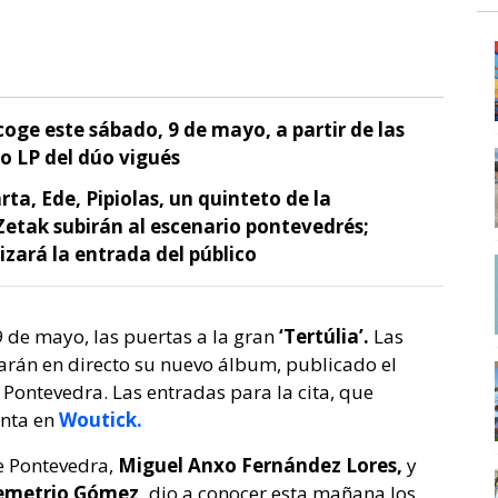
coge este sábado, 9 de mayo, a partir de las
do LP del dúo vigués
, Ede, Pipiolas, un quinteto de la
Zetak subirán al escenario pontevedrés;
zará la entrada del público
9 de mayo, las puertas a la gran
‘Tertúlia’.
Las
arán en directo su nuevo álbum, publicado el
e Pontevedra. Las entradas para la cita, que
enta en
Woutick.
e Pontevedra,
Miguel Anxo Fernández Lores,
y
emetrio Gómez,
dio a conocer esta mañana los