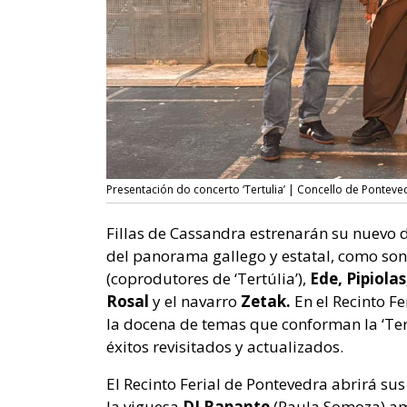
Presentación do concerto ‘Tertulia’ | Concello de Ponteve
Fillas de Cassandra estrenarán su nuevo 
del panorama gallego y estatal, como so
(coprodutores de ‘Tertúlia’),
Ede, Pipiolas
Rosal
y el navarro
Zetak.
En el Recinto F
la docena de temas que conforman la ‘Ter
éxitos revisitados y actualizados.
El Recinto Ferial de Pontevedra abrirá sus
la viguesa
DJ Rapante
(Paula Somoza) ame