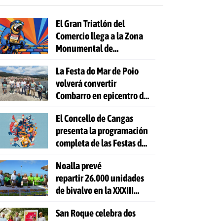
El Gran Triatlón del
Comercio llega a la Zona
Monumental de
Pontevedra
La Festa do Mar de Poio
volverá convertir
Combarro en epicentro de
la cultura marinera
El Concello de Cangas
presenta la programación
completa de las Festas do
Cristo 2026
Noalla prevé
repartir 26.000 unidades
de bivalvo en la XXXIII
Festa da Ostra
San Roque celebra dos