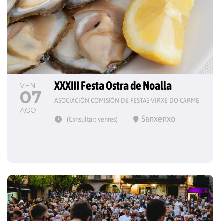
XXXIII Festa Ostra de Noalla
VEN
07
ASOCIACIÓN COMISIÓN DE FESTAS VIRXE DO CARME
AGO
Sanxenxo
(Consultar: venres)