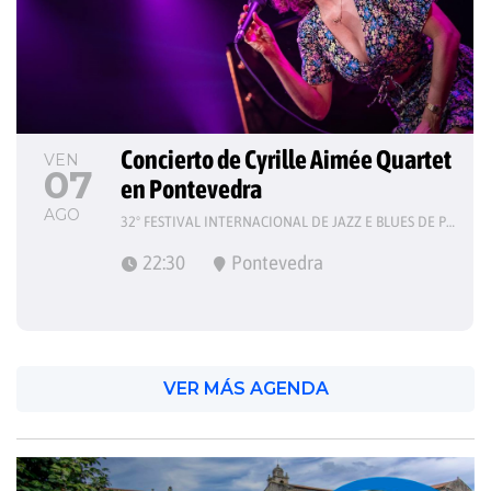
Concierto de Cyrille Aimée Quartet 
VEN
07
en Pontevedra
AGO
32º FESTIVAL INTERNACIONAL DE JAZZ E BLUES DE PONTEVEDRA
22:30
Pontevedra
VER MÁS AGENDA