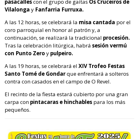
pasacalles
con el grupo de gaitas
Os Cruceiros de
Vilalonga
y
Fanfarria Furruxa.
A las 12 horas, se celebrará la
misa cantada
por el
coro parroquial en honor al patrón y, a
continuación, se realizará la tradicional
procesión.
Tras la celebración litúrgica, habrá
sesión vermú
con Punto Zero
y
pulpeiro.
A las 19 horas, se celebrará el
XIV Trofeo Festas
Santo Tomé de Gondar
que enfrentará a solteros
contra con casados en el campo de O Revel.
El recinto de la fiesta estará cubierto por una gran
carpa con
pintacaras e hinchables
para los más
pequeños.