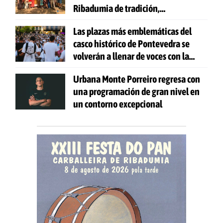
Ribadumia de tradición,
gastronomía y actividades para
Las plazas más emblemáticas del
todas las edades
casco histórico de Pontevedra se
volverán a llenar de voces con la
celebración de 'Aquí Cántase'
Urbana Monte Porreiro regresa con
una programación de gran nivel en
un contorno excepcional