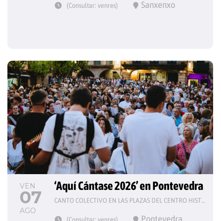
Sanxenxo
(Consultar: venres)
‘Aquí Cántase 2026’ en Pontevedra
VEN
07
CANTO COLECTIVO EN LAS PLAZAS DEL CENTRO HISTÓRICO
AGO
Pontevedra
(Consultar: venres)