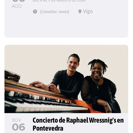
DEL 6 AL 9 DE AGOSTO DE 2026
AGO
Vigo
(Consultar: xoves)
Concierto de Raphael Wressnig's en 
XOV
06
Pontevedra