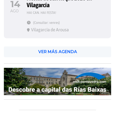
14
Vilagarcía
AGO
HAI CAN. HAI FESTA!
(Consultar: venres)
Vilagarcía de Arousa
VER MÁS AGENDA