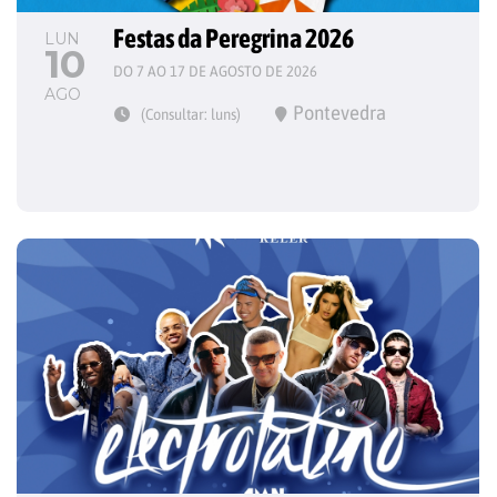
Festas da Peregrina 2026
LUN
10
DO 7 AO 17 DE AGOSTO DE 2026
AGO
Pontevedra
(Consultar: luns)