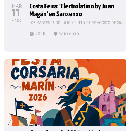
Costa Feira: 'Electrolatino by Juan 
MAR
11
Magán' en Sanxenxo
AGO
LOS MARTES 28 DE JULIO Y 4, 11 Y 18 DE AGOSTO DE 2026
20:00
Sanxenxo