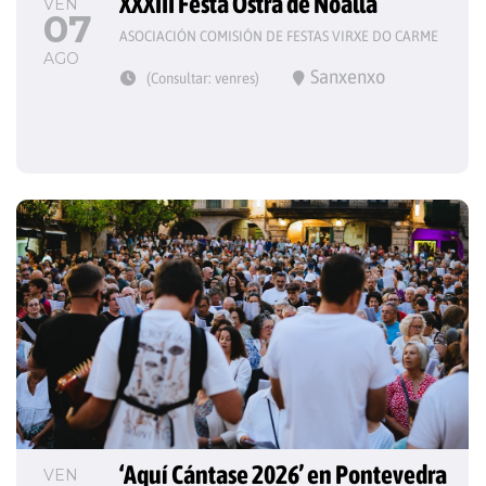
XXXIII Festa Ostra de Noalla
VEN
07
ASOCIACIÓN COMISIÓN DE FESTAS VIRXE DO CARME
AGO
Sanxenxo
(Consultar: venres)
‘Aquí Cántase 2026’ en Pontevedra
VEN