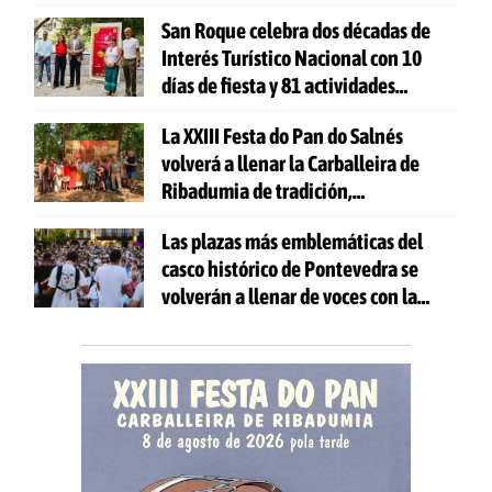
San Roque celebra dos décadas de
Interés Turístico Nacional con 10
días de fiesta y 81 actividades
gratuitas
La XXIII Festa do Pan do Salnés
volverá a llenar la Carballeira de
Ribadumia de tradición,
gastronomía y actividades para
Las plazas más emblemáticas del
todas las edades
casco histórico de Pontevedra se
volverán a llenar de voces con la
celebración de 'Aquí Cántase'