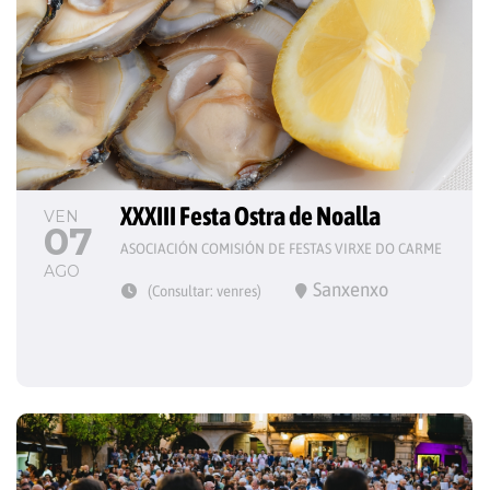
XXXIII Festa Ostra de Noalla
VEN
07
ASOCIACIÓN COMISIÓN DE FESTAS VIRXE DO CARME
AGO
Sanxenxo
(Consultar: venres)