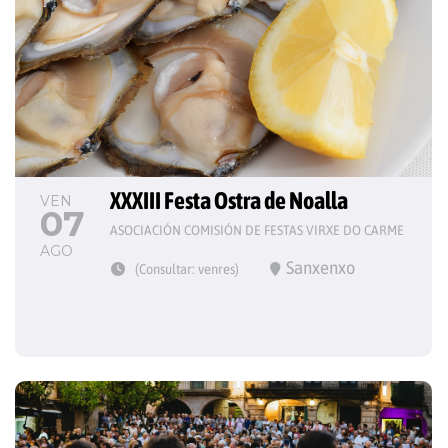
XXXIII Festa Ostra de Noalla
VEN
07
ASOCIACIÓN COMISIÓN DE FESTAS VIRXE DO CARME
AGO
Sanxenxo
(Consultar: venres)