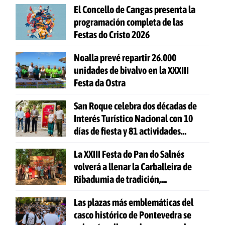
El Concello de Cangas presenta la
programación completa de las
Festas do Cristo 2026
Noalla prevé repartir 26.000
unidades de bivalvo en la XXXIII
Festa da Ostra
San Roque celebra dos décadas de
Interés Turístico Nacional con 10
días de fiesta y 81 actividades
gratuitas
La XXIII Festa do Pan do Salnés
volverá a llenar la Carballeira de
Ribadumia de tradición,
gastronomía y actividades para
Las plazas más emblemáticas del
todas las edades
casco histórico de Pontevedra se