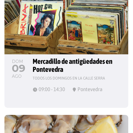
Mercadillo de antigüedades en 
DOM
09
Pontevedra
AGO
TODOS LOS DOMINGOS EN LA CALLE SERRA
09:00 - 14:30
Pontevedra