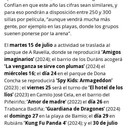
Confían en que este año las cifras sean similares, y
para eso pondrán a disposición entre 250 y 300
sillas por película, “aunque vendrá mucha más
gente, por ejemplo en las playas, donde los grupos
suenen ponerse por la arena”.
El
martes 15 de julio
a actividad se traslada al
parque de A Ravella, donde se reproducirá
‘Amigos
imaginarios’
(2024); el barrio de los Duráns acogerá
‘La venganza se sirve con plumas’
(2024) el
miércoles 16;
el
día 24
en el parque de Dona
Concha se reproducirá
‘Spy Kids: Armageddon’
(2023) ; el
viernes 25
será el turno de
‘El hotel de los
líos’
(2023) en Camilo José Cela, en el barrio del
Piñeiriño;
‘Amor de madre’
(2022) el
día 26
en
Trabanca Badiña;
‘Guardiana de Dragones’
(2024)
el
domingo 27
en la playa de Bamio; el
día 29
en
Rubiáns
‘Kung Fu Panda 4’
(2024); y el
30 de julio