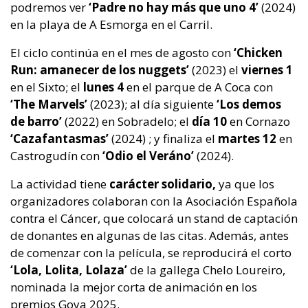
podremos ver
‘Padre no hay más que uno 4’
(2024)
en la playa de A Esmorga en el Carril.
El ciclo continúa en el mes de agosto con
‘Chicken
Run: amanecer de los nuggets’
(2023) el
viernes 1
en el Sixto; el
lunes 4
en el parque de A Coca con
‘The Marvels’
(2023); al día siguiente
‘Los demos
de barro’
(2022) en Sobradelo; el
día 10
en Cornazo
‘Cazafantasmas’
(2024) ; y finaliza el
martes 12
en
Castrogudín con
‘Odio el Veráno’
(2024).
La actividad tiene
carácter solidario,
ya que los
organizadores colaboran con la Asociación Española
contra el Cáncer, que colocará un stand de captación
de donantes en algunas de las citas. Además, antes
de comenzar con la película, se reproducirá el corto
‘Lola, Lolita, Lolaza’
de la gallega Chelo Loureiro,
nominada la mejor corta de animación en los
premios Goya 2025.