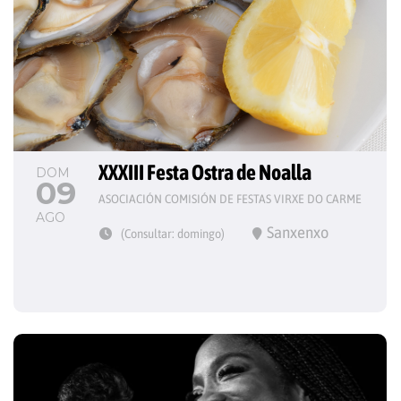
XXXIII Festa Ostra de Noalla
DOM
09
ASOCIACIÓN COMISIÓN DE FESTAS VIRXE DO CARME
AGO
Sanxenxo
(Consultar: domingo)