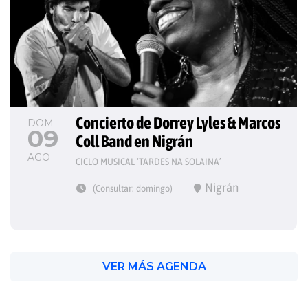
Concierto de Dorrey Lyles & Marcos 
DOM
09
Coll Band en Nigrán
AGO
CICLO MUSICAL ‘TARDES NA SOLAINA’
Nigrán
(Consultar: domingo)
VER MÁS AGENDA