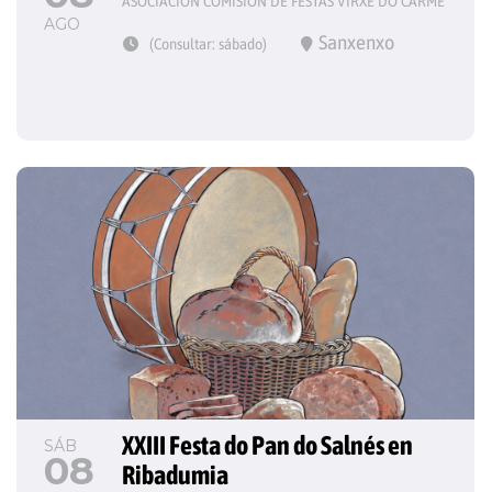
ASOCIACIÓN COMISIÓN DE FESTAS VIRXE DO CARME
AGO
Sanxenxo
(Consultar: sábado)
XXIII Festa do Pan do Salnés en 
SÁB
08
Ribadumia