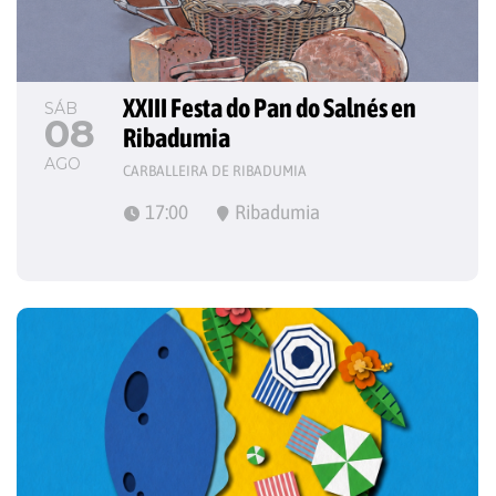
XXIII Festa do Pan do Salnés en 
SÁB
08
Ribadumia
AGO
CARBALLEIRA DE RIBADUMIA
17:00
Ribadumia