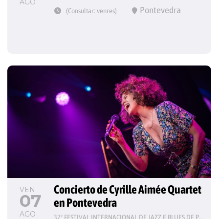
AGO
Pontevedra
(Consultar: venres)
Concierto de Cyrille Aimée Quartet 
VEN
07
en Pontevedra
AGO
32º FESTIVAL INTERNACIONAL DE JAZZ E BLUES DE PONTEVEDRA