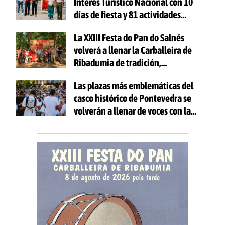
Interés Turístico Nacional con 10
días de fiesta y 81 actividades
gratuitas
La XXIII Festa do Pan do Salnés
volverá a llenar la Carballeira de
Ribadumia de tradición,
gastronomía y actividades para
Las plazas más emblemáticas del
todas las edades
casco histórico de Pontevedra se
volverán a llenar de voces con la
celebración de 'Aquí Cántase'