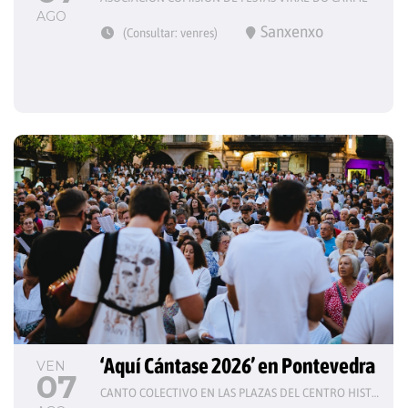
AGO
Sanxenxo
(Consultar: venres)
‘Aquí Cántase 2026’ en Pontevedra
VEN
07
CANTO COLECTIVO EN LAS PLAZAS DEL CENTRO HISTÓRICO