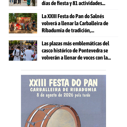
días de fiesta y 81 actividades
gratuitas
La XXIII Festa do Pan do Salnés
volverá a llenar la Carballeira de
Ribadumia de tradición,
gastronomía y actividades para
Las plazas más emblemáticas del
todas las edades
casco histórico de Pontevedra se
volverán a llenar de voces con la
celebración de 'Aquí Cántase'