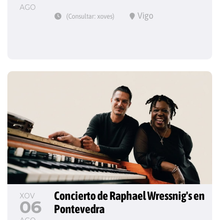
AGO
Vigo
(Consultar: xoves)
Concierto de Raphael Wressnig's en 
XOV
06
Pontevedra