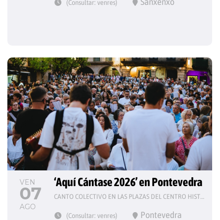
Sanxenxo
(Consultar: venres)
‘Aquí Cántase 2026’ en Pontevedra
VEN
07
CANTO COLECTIVO EN LAS PLAZAS DEL CENTRO HISTÓRICO
AGO
Pontevedra
(Consultar: venres)