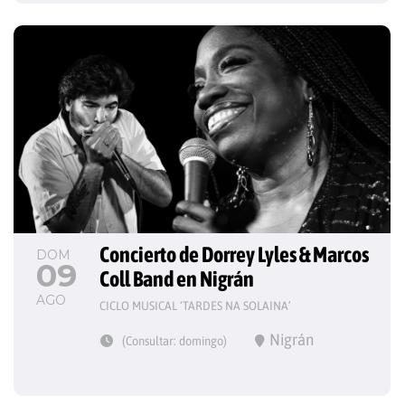
Concierto de Dorrey Lyles & Marcos 
DOM
09
Coll Band en Nigrán
AGO
CICLO MUSICAL ‘TARDES NA SOLAINA’
Nigrán
(Consultar: domingo)