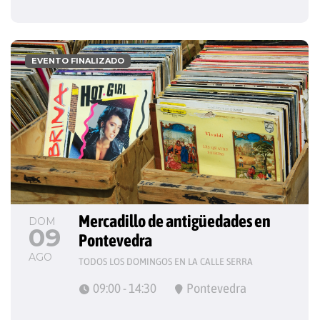
EVENTO FINALIZADO
Mercadillo de antigüedades en 
DOM
09
Pontevedra
AGO
TODOS LOS DOMINGOS EN LA CALLE SERRA
09:00 - 14:30
Pontevedra