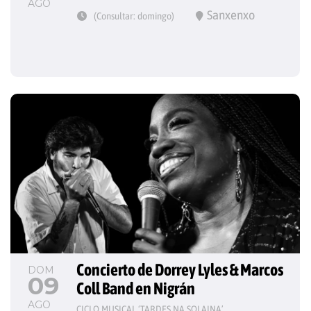
AGO
Sanxenxo
(Consultar: domingo)
Concierto de Dorrey Lyles & Marcos 
DOM
09
Coll Band en Nigrán
AGO
CICLO MUSICAL ‘TARDES NA SOLAINA’