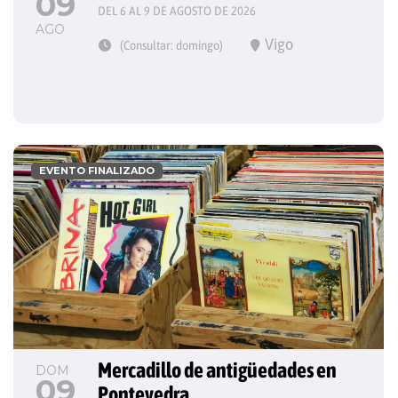
09
DEL 6 AL 9 DE AGOSTO DE 2026
AGO
Vigo
(Consultar: domingo)
EVENTO FINALIZADO
Mercadillo de antigüedades en 
DOM
09
Pontevedra