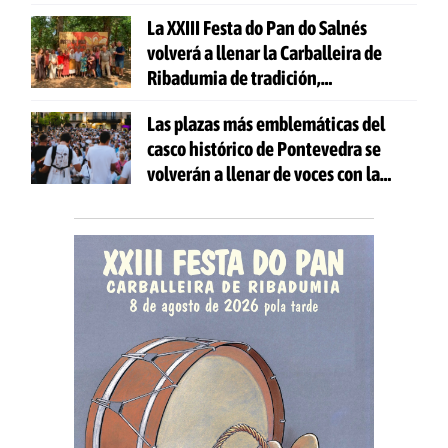
gratuitas
La XXIII Festa do Pan do Salnés
volverá a llenar la Carballeira de
Ribadumia de tradición,
gastronomía y actividades para
Las plazas más emblemáticas del
todas las edades
casco histórico de Pontevedra se
volverán a llenar de voces con la
celebración de 'Aquí Cántase'