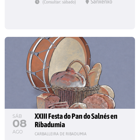
Sanxenxo
(Consultar: sábado)
XXIII Festa do Pan do Salnés en 
SÁB
08
Ribadumia
AGO
CARBALLEIRA DE RIBADUMIA