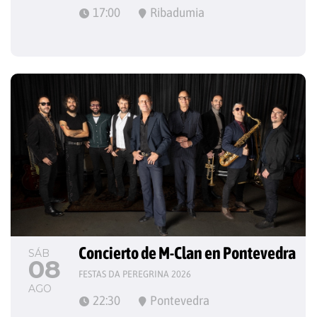
17:00
Ribadumia
Concierto de M-Clan en Pontevedra
SÁB
08
FESTAS DA PEREGRINA 2026
AGO
22:30
Pontevedra