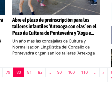
rá
Abre el plazo de preinscripción para los
talleres infantiles ‘Artexoga con elas’ en el
Pazo da Cultura de Pontevedra y ‘Xoga e
crea’ en Monte Porreiro, ambos de la mano
á
Un año más las concejalías de Cultura y
de Migallas Teatro
Normalización Lingüística del Concello de
Pontevedra organizan los talleres ‘Artexoga
ia
con elas’ y ‘Xoga e crea con Migallas’.
Impartidos por Migallas Teatro,
…
79
80
81
82
...
90
100
110
...
»