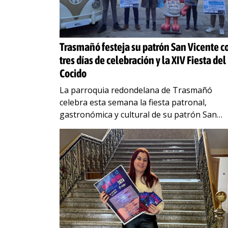
Trasmañó festeja su patrón San Vicente c
tres días de celebración y la XIV Fiesta del
Cocido
La parroquia redondelana de Trasmañó
celebra esta semana la fiesta patronal,
gastronómica y cultural de su patrón San
Vicente. La alcaldesa, Digna Rivas, y la
concejala de Cultura, Rita Táboas,
…