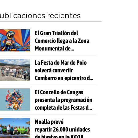
ublicaciones recientes
El Gran Triatlón del
Comercio llega a la Zona
Monumental de
Pontevedra
La Festa do Mar de Poio
volverá convertir
Combarro en epicentro de
la cultura marinera
El Concello de Cangas
presenta la programación
completa de las Festas do
Cristo 2026
Noalla prevé
repartir 26.000 unidades
de bivalvo en la XXXIII