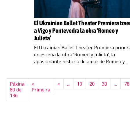
El Ukrainian Ballet Theater Premiera trae
a Vigo y Pontevedra la obra ‘Romeo y
Julieta’
El Ukrainian Ballet Theater Premiera pondr
en escena la obra ‘Romeo y Julieta’, la
apasionante historia de amor de Romeo y
Julieta, el ballet clásico que captura la esenc
de la obra maestra
…
Páxina
«
«
...
10
20
30
...
78
80 de
Primeira
136