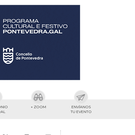
ONIO
+ ZOOM
ENVÍANOS
RAL
TU EVENTO