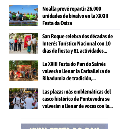
Noalla prevé repartir 26.000
unidades de bivalvo en la XXXIII
Festa da Ostra
San Roque celebra dos décadas de
Interés Turístico Nacional con 10
días de fiesta y 81 actividades
gratuitas
La XXIII Festa do Pan do Salnés
volverá a llenar la Carballeira de
Ribadumia de tradición,
gastronomía y actividades para
Las plazas más emblemáticas del
todas las edades
casco histórico de Pontevedra se
volverán a llenar de voces con la
celebración de 'Aquí Cántase'