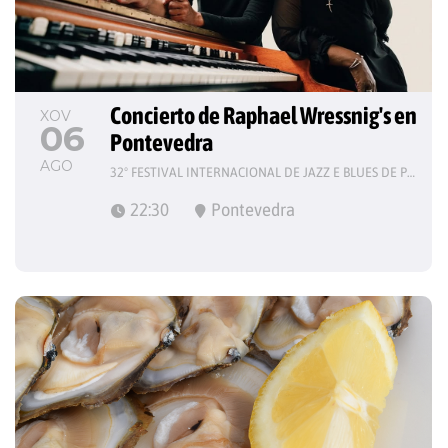
Concierto de Raphael Wressnig's en 
XOV
06
Pontevedra
AGO
32º FESTIVAL INTERNACIONAL DE JAZZ E BLUES DE PONTEVEDRA
22:30
Pontevedra