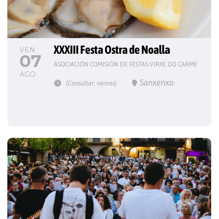
XXXIII Festa Ostra de Noalla
VEN
07
ASOCIACIÓN COMISIÓN DE FESTAS VIRXE DO CARME
AGO
Sanxenxo
(Consultar: venres)