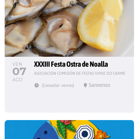
XXXIII Festa Ostra de Noalla
VEN
07
ASOCIACIÓN COMISIÓN DE FESTAS VIRXE DO CARME
AGO
Sanxenxo
(Consultar: venres)