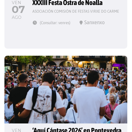
XXXIII Festa Ostra de Noalla
VEN
07
ASOCIACIÓN COMISIÓN DE FESTAS VIRXE DO CARME
AGO
Sanxenxo
(Consultar: venres)
‘Aquí Cántase 2026’ en Pontevedra
VEN