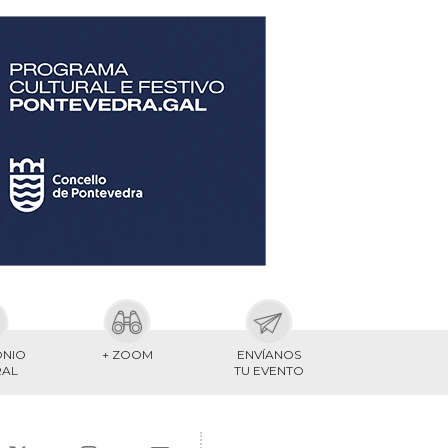
ONIO
+ ZOOM
ENVÍANOS
RAL
TU EVENTO