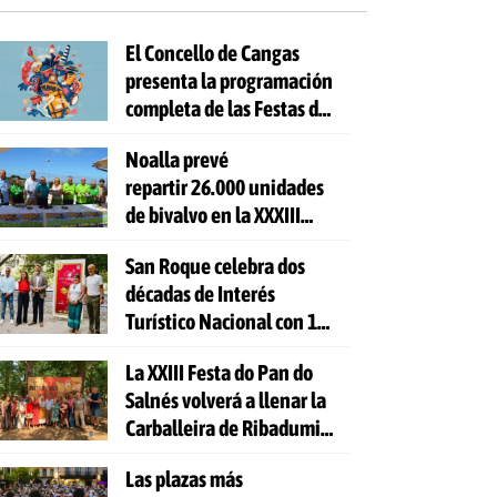
El Concello de Cangas
presenta la programación
completa de las Festas do
Cristo 2026
Noalla prevé
repartir 26.000 unidades
de bivalvo en la XXXIII
Festa da Ostra
San Roque celebra dos
décadas de Interés
Turístico Nacional con 10
días de fiesta y 81
La XXIII Festa do Pan do
actividades gratuitas
Salnés volverá a llenar la
Carballeira de Ribadumia
de tradición, gastronomía
Las plazas más
y actividades para todas