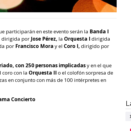
ue participarán en este evento serán la
Banda I
,
dirigida por
Jose Pérez,
la
Orquesta I
dirigida
ida por
Francisco Mora
y el
Coro I,
dirigido por
iado, con 250 personas implicadas
y en el que
 coro con la
Orquesta II
o el colofón sorpresa de
zas en conjunto con más de 100 intérpretes en
ama Concierto
L