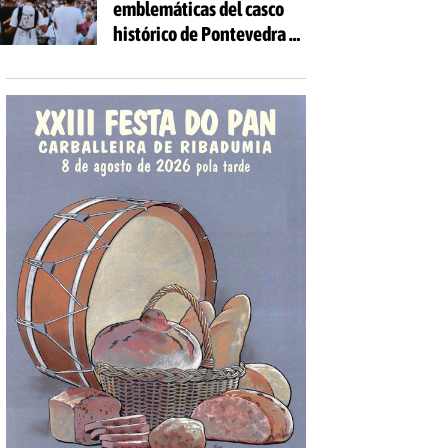
emblemáticas del casco
las edades
histórico de Pontevedra se
volverán a llenar de voces
con la celebración de 'Aquí
Cántase'