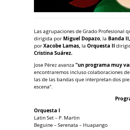
Las agrupaciones de Grado Profesional
q
dirigida por
Miguel Dopazo
, la
Banda II
por
Xacobe Lamas,
la
Orquesta II
dirig
Cristina Suárez.
Jose Pérez avanza
“un programa muy var
encontraremos incluso colaboraciones del
las de las bandas que interpretan dos pie
escena”.
Progr
Orquesta I
Latin Set – P. Martin
Beguine – Serenata – Huapango