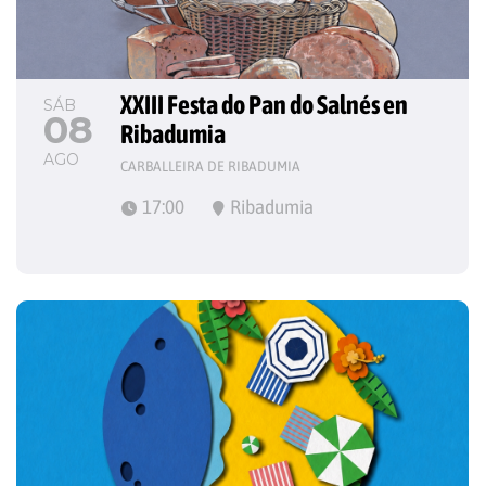
XXIII Festa do Pan do Salnés en 
SÁB
08
Ribadumia
AGO
CARBALLEIRA DE RIBADUMIA
17:00
Ribadumia