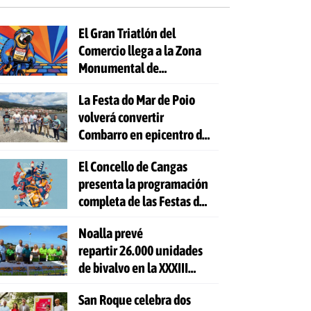
El Gran Triatlón del
Comercio llega a la Zona
Monumental de
Pontevedra
La Festa do Mar de Poio
volverá convertir
Combarro en epicentro de
la cultura marinera
El Concello de Cangas
presenta la programación
completa de las Festas do
Cristo 2026
Noalla prevé
repartir 26.000 unidades
de bivalvo en la XXXIII
Festa da Ostra
San Roque celebra dos