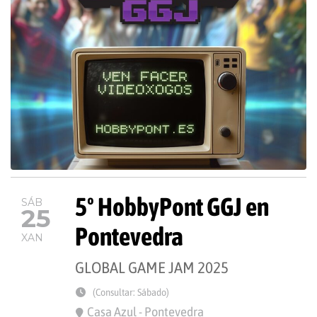
5º HobbyPont GGJ en
SÁB
25
Pontevedra
XAN
GLOBAL GAME JAM 2025
(Consultar: Sábado)
Casa Azul - Pontevedra