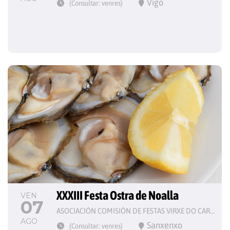
Vigo
(Consultar: venres)
XXXIII Festa Ostra de Noalla
VEN
07
ASOCIACIÓN COMISIÓN DE FESTAS VIRXE DO CARME
AGO
Sanxenxo
(Consultar: venres)