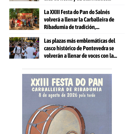
gratuitas
La XXIII Festa do Pan do Salnés
volverá a llenar la Carballeira de
Ribadumia de tradición,
gastronomía y actividades para
Las plazas más emblemáticas del
todas las edades
casco histórico de Pontevedra se
volverán a llenar de voces con la
celebración de 'Aquí Cántase'