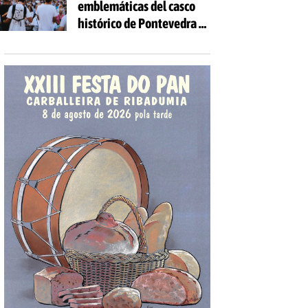
emblemáticas del casco
las edades
histórico de Pontevedra se
volverán a llenar de voces
con la celebración de 'Aquí
Cántase'