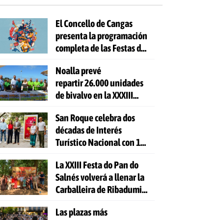
El Concello de Cangas
presenta la programación
completa de las Festas do
Cristo 2026
Noalla prevé
repartir 26.000 unidades
de bivalvo en la XXXIII
Festa da Ostra
San Roque celebra dos
décadas de Interés
Turístico Nacional con 10
días de fiesta y 81
La XXIII Festa do Pan do
actividades gratuitas
Salnés volverá a llenar la
Carballeira de Ribadumia
de tradición, gastronomía
Las plazas más
y actividades para todas