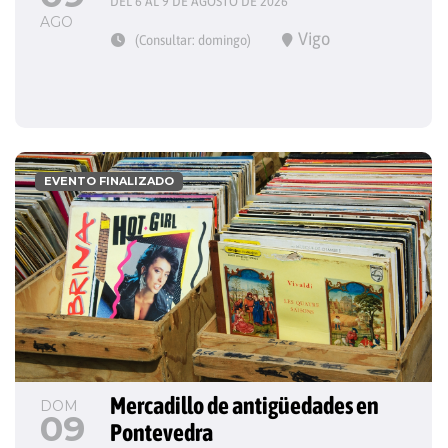
DEL 6 AL 9 DE AGOSTO DE 2026
AGO
Vigo
(Consultar: domingo)
EVENTO FINALIZADO
Mercadillo de antigüedades en 
DOM
09
Pontevedra