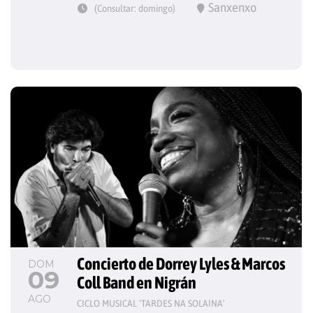
Sanxenxo
(Consultar: domingo)
Concierto de Dorrey Lyles & Marcos 
DOM
09
Coll Band en Nigrán
AGO
CICLO MUSICAL ‘TARDES NA SOLAINA’