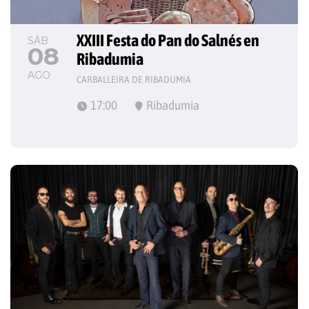
XXIII Festa do Pan do Salnés en 
SÁB
08
Ribadumia
AGO
CARBALLEIRA DE RIBADUMIA
17:00
Ribadumia