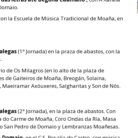
 Domaio.
con la Escuela de Música Tradicional de Moaña, en
Galegas
(1ª Jornada) en la praza de abastos, con la
.
rio de Os Milagros (en lo alto de la plaza de
nes de Gaiteiros de Moaña, Breogán, Solaina,
a, Maeiramar Axóuxeres, Salgharitas y Son de Nós.
Galegas
(2ª Jornada), en la plaza de abastos. Con
ra do Carme de Moaña, Coro Ondas da Ría, Masa
ro San Pedro de Domaio y Lembranzas Moañesas.
n Domaio,
en el C.S. Rosalía de Castro, con música,