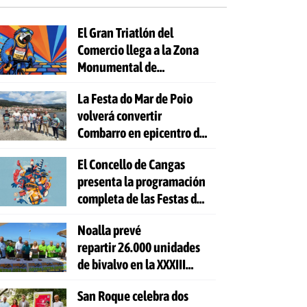
El Gran Triatlón del
Comercio llega a la Zona
Monumental de
Pontevedra
La Festa do Mar de Poio
volverá convertir
Combarro en epicentro de
la cultura marinera
El Concello de Cangas
presenta la programación
completa de las Festas do
Cristo 2026
Noalla prevé
repartir 26.000 unidades
de bivalvo en la XXXIII
Festa da Ostra
San Roque celebra dos