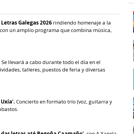
 Letras Galegas 2026
rindiendo homenaje a la
con un amplio programa que combina música,
.
Se llevará a cabo durante todo el día en el
vidades, talleres, puestos de feria y diversas
Uxía’.
Concierto en formato trío (voz, guitarra y
abastos.
e das letras até Begoña Caamaño’,
con A Xanela