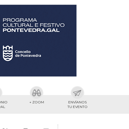
ONIO
+ ZOOM
ENVÍANOS
RAL
TU EVENTO