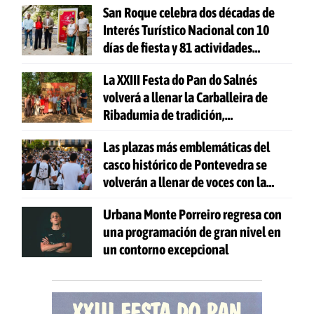
San Roque celebra dos décadas de
Interés Turístico Nacional con 10
días de fiesta y 81 actividades
gratuitas
La XXIII Festa do Pan do Salnés
volverá a llenar la Carballeira de
Ribadumia de tradición,
gastronomía y actividades para
Las plazas más emblemáticas del
todas las edades
casco histórico de Pontevedra se
volverán a llenar de voces con la
celebración de 'Aquí Cántase'
Urbana Monte Porreiro regresa con
una programación de gran nivel en
un contorno excepcional