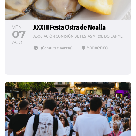
XXXIII Festa Ostra de Noalla
VEN
07
ASOCIACIÓN COMISIÓN DE FESTAS VIRXE DO CARME
AGO
Sanxenxo
(Consultar: venres)