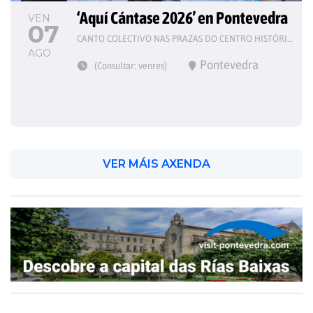
‘Aquí Cántase 2026’ en Pontevedra
VEN
07
CANTO COLECTIVO NAS PRAZAS DO CENTRO HISTÓRICO
AGO
Pontevedra
(Consultar: venres)
VER MÁIS AXENDA