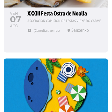
XXXIII Festa Ostra de Noalla
VEN
07
ASOCIACIÓN COMISIÓN DE FESTAS VIRXE DO CARME
AGO
Sanxenxo
(Consultar: venres)