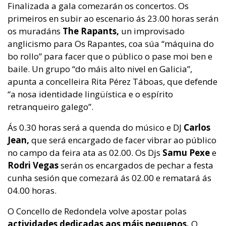
Finalizada a gala comezarán os concertos. Os
primeiros en subir ao escenario ás 23.00 horas serán
os muradáns
The Rapants,
un improvisado
anglicismo para Os Rapantes, coa súa “máquina do
bo rollo” para facer que o público o pase moi ben e
baile. Un grupo “do máis alto nivel en Galicia”,
apunta a concelleira Rita Pérez Táboas, que defende
“a nosa identidade lingüística e o espírito
retranqueiro galego”.
Ás 0.30 horas será a quenda do músico e
DJ
Carlos
Jean,
que será encargado de facer vibrar ao público
no campo da feira ata as 02.00. Os Djs
Samu Pexe
e
Rodri Vegas
serán os encargados de pechar a festa
cunha sesión que comezará ás 02.00 e rematará ás
04.00 horas.
O Concello de Redondela volve apostar polas
actividades dedicadas aos máis pequenos.
O