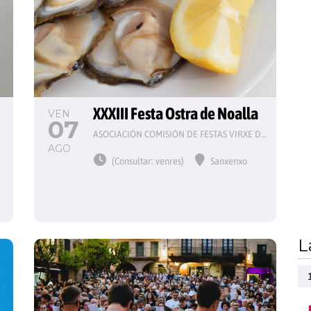
 
XXXIII Festa Ostra de Noalla
VEN
07
ASOCIACIÓN COMISIÓN DE FESTAS VIRXE DO CARME
AGO
(Consultar: venres)
Sanxenxo
L