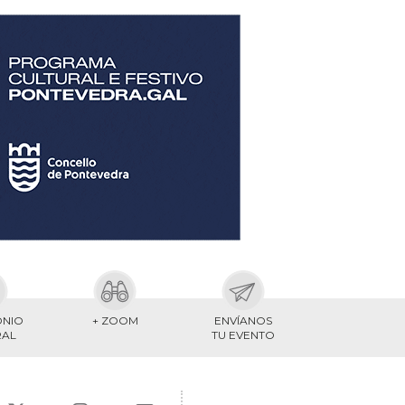
ONIO
+ ZOOM
ENVÍANOS
RAL
TU EVENTO