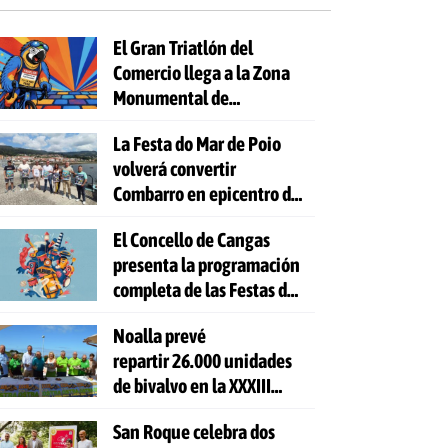
El Gran Triatlón del
Comercio llega a la Zona
Monumental de
Pontevedra
La Festa do Mar de Poio
volverá convertir
Combarro en epicentro de
la cultura marinera
El Concello de Cangas
presenta la programación
completa de las Festas do
Cristo 2026
Noalla prevé
repartir 26.000 unidades
de bivalvo en la XXXIII
Festa da Ostra
San Roque celebra dos