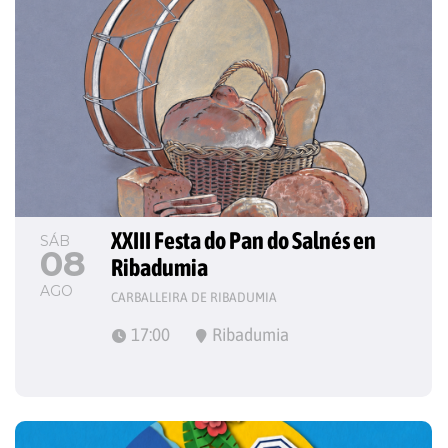
XXIII Festa do Pan do Salnés en 
SÁB
08
Ribadumia
AGO
CARBALLEIRA DE RIBADUMIA
17:00
Ribadumia