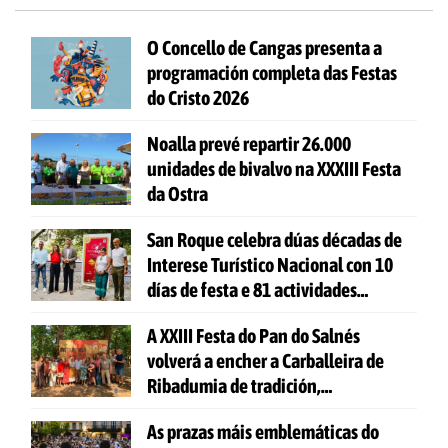
O Concello de Cangas presenta a
programación completa das Festas
do Cristo 2026
Noalla prevé repartir 26.000
unidades de bivalvo na XXXIII Festa
da Ostra
San Roque celebra dúas décadas de
Interese Turístico Nacional con 10
días de festa e 81 actividades
gratuítas
A XXIII Festa do Pan do Salnés
volverá a encher a Carballeira de
Ribadumia de tradición,
gastronomía e actividades para
As prazas máis emblemáticas do
todas as idades