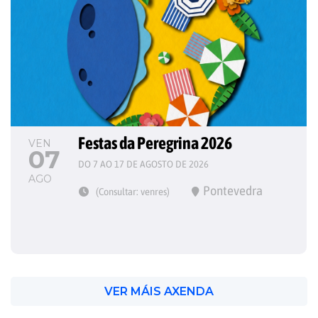
Festas da Peregrina 2026
VEN
07
DO 7 AO 17 DE AGOSTO DE 2026
AGO
Pontevedra
(Consultar: venres)
VER MÁIS AXENDA