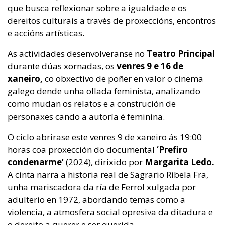
que busca reflexionar sobre a igualdade e os
dereitos culturais a través de proxeccións, encontros
e accións artísticas.
As actividades desenvolveranse no
Teatro Principal
durante dúas xornadas, os
venres 9 e 16 de
xaneiro,
co obxectivo de poñer en valor o cinema
galego dende unha ollada feminista, analizando
como mudan os relatos e a construción de
personaxes cando a autoría é feminina.
O ciclo abrirase este venres 9 de xaneiro ás 19:00
horas coa proxección do documental
‘Prefiro
condenarme’
(2024), dirixido por
Margarita Ledo.
A cinta narra a historia real de Sagrario Ribela Fra,
unha mariscadora da ría de Ferrol xulgada por
adulterio en 1972, abordando temas como a
violencia, a atmosfera social opresiva da ditadura e
o dereito a querer e ser querida