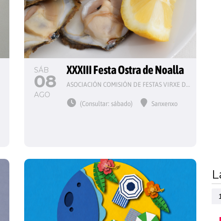
 
XXXIII Festa Ostra de Noalla
SÁB
08
ASOCIACIÓN COMISIÓN DE FESTAS VIRXE DO CARME
AGO
(Consultar: sábado)
Sanxenxo
L