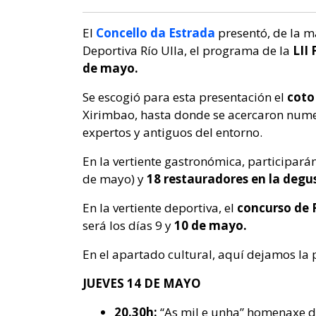
El
Concello da Estrada
presentó, de la m
Deportiva Río Ulla, el programa de la
LII
de mayo.
Se escogió para esta presentación el
coto
Xirimbao, hasta donde se acercaron nume
expertos y antiguos del entorno.
En la vertiente gastronómica, participará
de mayo) y
18 restauradores en la degu
En la vertiente deportiva, el
concurso de R
será los días 9 y
10 de mayo.
En el apartado cultural, aquí dejamos la
JUEVES 14 DE MAYO
20.30h:
“As mil e unha” homenaxe d