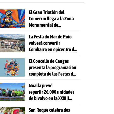
El Gran Triatlón del
Comercio llega a la Zona
Monumental de
Pontevedra
La Festa do Mar de Poio
volverá convertir
Combarro en epicentro de
la cultura marinera
El Concello de Cangas
presenta la programación
completa de las Festas do
Cristo 2026
Noalla prevé
repartir 26.000 unidades
de bivalvo en la XXXIII
Festa da Ostra
San Roque celebra dos