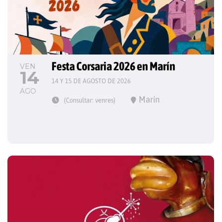
Festa Corsaria 2026 en Marín
VEN
14
14 Y 15 DE AGOSTO DE 2026
AGO
Marín
(Consultar: venres)