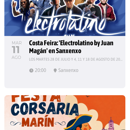
Costa Feira: 'Electrolatino by Juan 
MAR
11
Magán' en Sanxenxo
AGO
LOS MARTES 28 DE JULIO Y 4, 11 Y 18 DE AGOSTO DE 2026
20:00
Sanxenxo