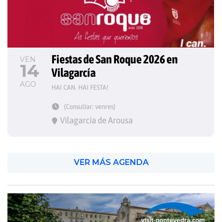
Fiestas de San Roque 2026 en 
VEN
14
Vilagarcía
AGO
HAI CAN. HAI FESTA!
(Consultar: venres)
Vilagarcía de Arousa
VER MÁS AGENDA