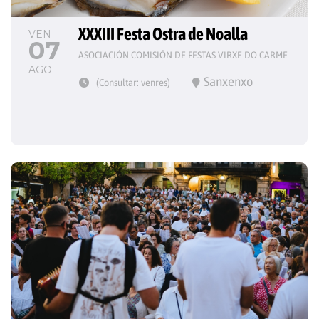
XXXIII Festa Ostra de Noalla
VEN
07
ASOCIACIÓN COMISIÓN DE FESTAS VIRXE DO CARME
AGO
Sanxenxo
(Consultar: venres)