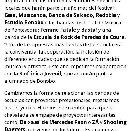
implicación de las diferentes entidades musicales
locales que harán parte un año más del festival:
Gaia, Musicanda, Banda de Salcedo, Redobla
y
Estudio Bonobo
o las bandas del Local de Música
de Pontevedra:
Femme Fatale
y
Basta!
y una
banda de la
Escuela de Rock de Paredes de Coura.
“Una de las apuestas más fuertes de la escuela era
la convivencia, la cooperación, la inclusión de
diferentes entidades que se dedican la formación
musical y artística. Este año, repetimos colaboración
con la
Sinfónica Juvenil,
que actuarán junto a
alumnado de Bonobo.
Cambiamos la forma de relacionar las bandas de
escuelas con proyectos profesionales, mezclamos
los proyectos. Hicimos este cambio para que la
chavalada se empape de proyectos interesantes
como
‘Déixaas’ de Mercedes Peón
o
ZÁ
y
Shooting
Daggers
que vienen de Inglaterra. Es una nueva