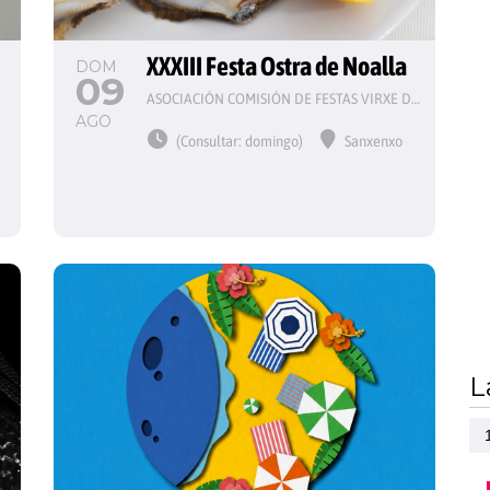
 
XXXIII Festa Ostra de Noalla
DOM
09
ASOCIACIÓN COMISIÓN DE FESTAS VIRXE DO CARME
AGO
(Consultar: domingo)
Sanxenxo
L