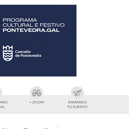
ONIO
+ ZOOM
ENVÍANOS
RAL
TU EVENTO