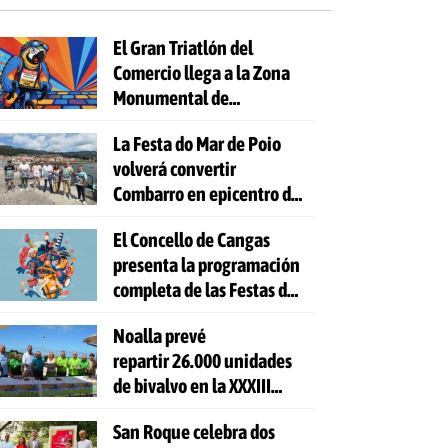
El Gran Triatlón del
Comercio llega a la Zona
Monumental de
Pontevedra
La Festa do Mar de Poio
volverá convertir
Combarro en epicentro de
la cultura marinera
El Concello de Cangas
presenta la programación
completa de las Festas do
Cristo 2026
Noalla prevé
repartir 26.000 unidades
de bivalvo en la XXXIII
Festa da Ostra
San Roque celebra dos