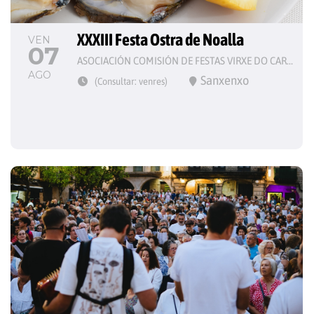
XXXIII Festa Ostra de Noalla
VEN
07
ASOCIACIÓN COMISIÓN DE FESTAS VIRXE DO CARME
AGO
Sanxenxo
(Consultar: venres)