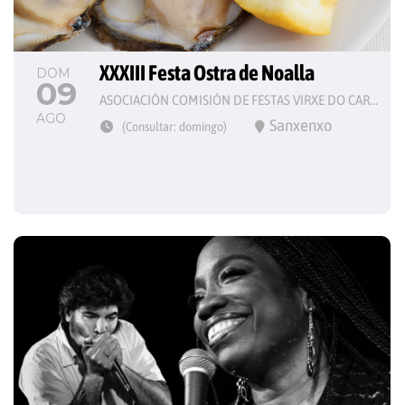
XXXIII Festa Ostra de Noalla
DOM
09
ASOCIACIÓN COMISIÓN DE FESTAS VIRXE DO CARME
AGO
Sanxenxo
(Consultar: domingo)