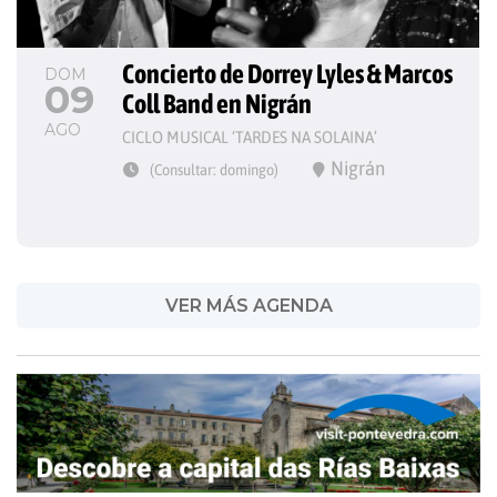
Concierto de Dorrey Lyles & Marcos 
DOM
09
Coll Band en Nigrán
AGO
CICLO MUSICAL ‘TARDES NA SOLAINA’
Nigrán
(Consultar: domingo)
VER MÁS AGENDA