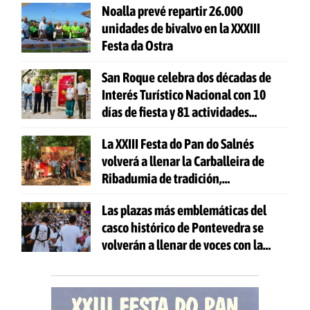
Noalla prevé repartir 26.000
unidades de bivalvo en la XXXIII
Festa da Ostra
San Roque celebra dos décadas de
Interés Turístico Nacional con 10
días de fiesta y 81 actividades
gratuitas
La XXIII Festa do Pan do Salnés
volverá a llenar la Carballeira de
Ribadumia de tradición,
gastronomía y actividades para
Las plazas más emblemáticas del
todas las edades
casco histórico de Pontevedra se
volverán a llenar de voces con la
celebración de 'Aquí Cántase'