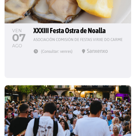
XXXIII Festa Ostra de Noalla
VEN
07
ASOCIACIÓN COMISIÓN DE FESTAS VIRXE DO CARME
AGO
Sanxenxo
(Consultar: venres)